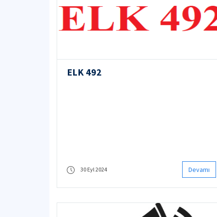
ELK 492
Devamı
30 Eyl 2024