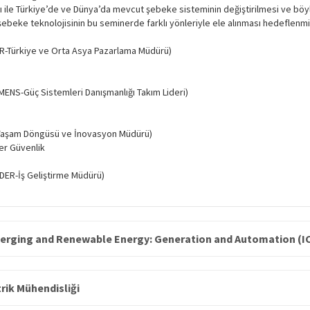
ası ile Türkiye’de ve Dünya’da mevcut şebeke sisteminin değiştirilmesi ve böyl
beke teknolojisinin bu seminerde farklı yönleriyle ele alınması hedeflenmiş
R-Türkiye ve Orta Asya Pazarlama Müdürü)
ENS-Güç Sistemleri Danışmanlığı Takım Lideri)
ı
Yaşam Döngüsü ve İnovasyon Müdürü)
er Güvenlik
ER-İş Geliştirme Müdürü)
erging and Renewable Energy: Generation and Automation (I
trik Mühendisliği