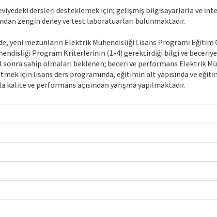
viyedeki dersleri desteklemek için; gelişmiş bilgisayarlarla ve inte
ısından zengin deney ve test laboratuarları bulunmaktadır.
de, yeni mezunların Elektrik Mühendisliği Lisans Programı Eğitim Ç
hendisliği Program Kriterlerinin (1-4) gerektirdiği bilgi ve beceri
l sonra sahip olmaları beklenen; beceri ve performans Elektrik Müh
ltmek için lisans ders programında, eğitimin alt yapısında ve eğitim
a kalite ve performans açısından yarışma yapılmaktadır.