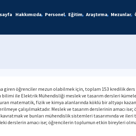
sayfa
Hakkımızda
Personel
Eğitim
Araştırma
Mezunlar
a giren öğrenciler mezun olabilmek için, toplam 153 kredilik ders 
bilimi ile Elektrik Mühendisliği meslek ve tasarım dersleri kümele
ran matematik, fizik ve kimya alanlarında köklü bir altyapı kazand
verilmeye çalışılmaktadır. Meslek ve tasarım derslerinin amacı ise;
ni kavratmak ve bunları mühendislik sistemleri tasarımında ve ileri
i derslerin amacı ise; öğrencilerin toplumun etkin bireyleri olmal