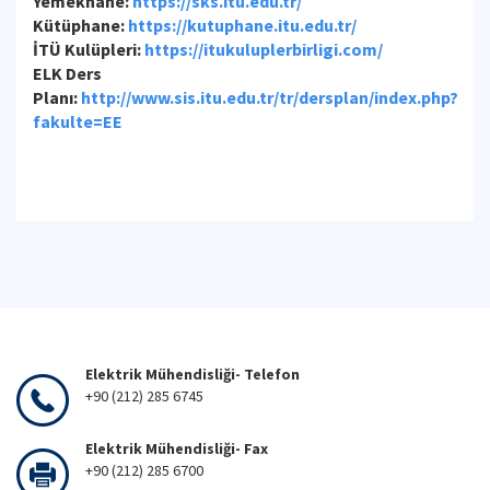
Yemekhane:
https://sks.itu.edu.tr/
Kütüphane:
https://kutuphane.itu.edu.tr/
İTÜ Kulüpleri:
https://itukuluplerbirligi.com/
ELK Ders
Planı:
http://www.sis.itu.edu.tr/tr/dersplan/index.php?
fakulte=EE
Elektrik Mühendisliği- Telefon
+90 (212) 285 6745
Elektrik Mühendisliği- Fax
+90 (212) 285 6700