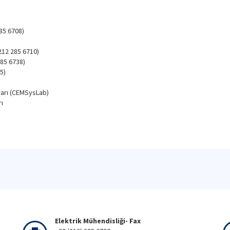
285 6708)
212 285 6710)
285 6738)
5)
varı (CEMSysLab)
ı
Elektrik Mühendisliği- Fax