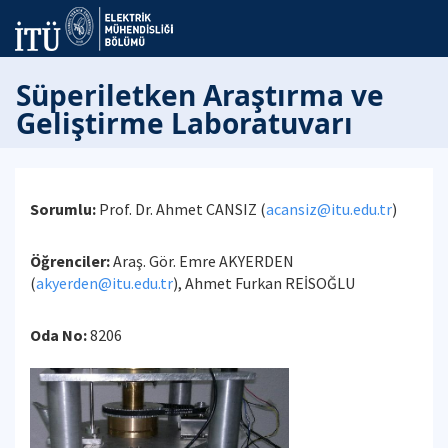
Süperiletken Araştırma ve
Geliştirme Laboratuvarı
Sorumlu:
Prof. Dr. Ahmet CANSIZ (
acansiz@itu.edu.tr
)
Öğrenciler:
Araş. Gör. Emre AKYERDEN
(
akyerden@itu.edu.tr
), Ahmet Furkan REİSOĞLU
Oda No:
8206