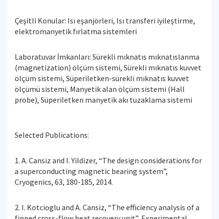
Çeşitli Konular: Isı eşanjörleri, Isı transferi iyileştirme,
elektromanyetik fırlatma sistemleri
Laboratuvar İmkanları: Sürekli mıknatıs mıknatıslanma
(magnetization) ölçüm sistemi, Sürekli mıknatıs kuvvet
ölçüm sistemi, Süperiletken-sürekli mıknatıs kuvvet
ölçümü sistemi, Manyetik alan ölçüm sistemi (Hall
probe), Süperiletken manyetik akı tuzaklama sistemi
Selected Publications:
1. A. Cansiz and I. Yildizer, “The design considerations for
a superconducting magnetic bearing system”,
Cryogenics, 63, 180-185, 2014.
2. I. Kotcioglu and A. Cansiz, “The efficiency analysis of a
finned cross-flow heat recovery unit”, Experimental